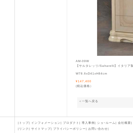
AM-09W
【サルタレッリ/Saltarelli】イタリ
W78.6xD41xH84cm
¥147,400
(税込価格）
＜一覧へ戻る
|
トップ
|
インフォメーション
|
プロダクト
|
導入事例
|
ショ−ルーム
|
会社概要
|
|
リンク
|
サイトマップ
|
プライバシーポリシー
|
お問い合わせ
|