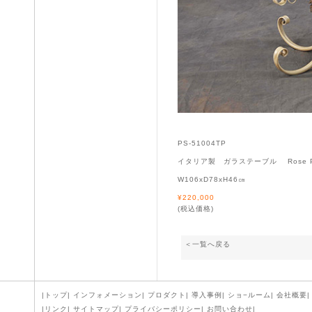
PS-51004TP
イタリア製 ガラステーブル Rose Pa
W106xD78xH46㎝
¥220,000
(税込価格)
＜一覧へ戻る
|
トップ
|
インフォメーション
|
プロダクト
|
導入事例
|
ショ−ルーム
|
会社概要
|
|
リンク
|
サイトマップ
|
プライバシーポリシー
|
お問い合わせ
|